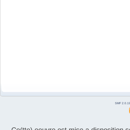
SMF 2.0.1
Ce(tte) oeuvre est mise a disposition 