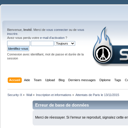
Bienvenue,
Invité
. Merci de
vous connecter
ou de
vous
inscrire
.
Avez-vous perdu votre
e-mail d'activation
?
Connexion avec identifiant, mot de passe et durée de la
session
Accueil
Aide
Team
Upload
Blog
Derniers messages
Diplome
Tags
C
Security-X
»
Wall
»
Inscription et informations
»
Attentats de Paris le 13/11/2015
Erreur de base de données
Merci de réessayer. Si l'erreur se reproduit, signalez cette e