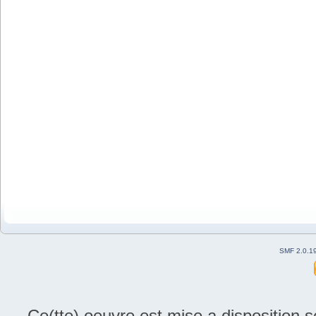
SMF 2.0.1
Ce(tte) oeuvre est mise a disposition 