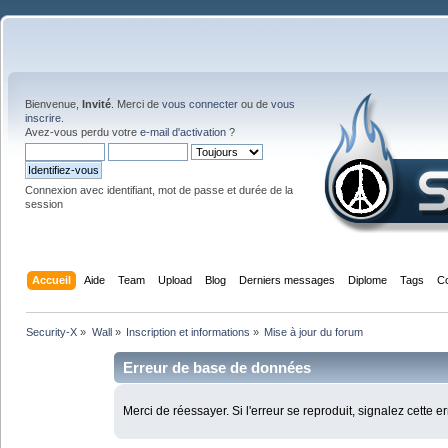
Bienvenue,
Invité
. Merci de
vous connecter
ou de
vous
inscrire
.
Avez-vous perdu votre
e-mail d'activation
?
Connexion avec identifiant, mot de passe et durée de la
session
Accueil
Aide
Team
Upload
Blog
Derniers messages
Diplome
Tags
C
Security-X
»
Wall
»
Inscription et informations
»
Mise à jour du forum
Erreur de base de données
Merci de réessayer. Si l'erreur se reproduit, signalez cette e