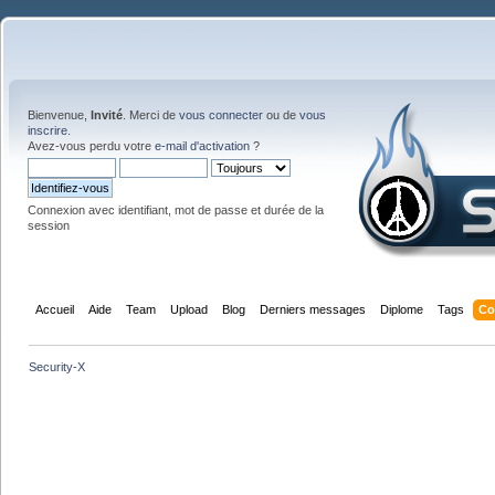
Bienvenue,
Invité
. Merci de
vous connecter
ou de
vous
inscrire
.
Avez-vous perdu votre
e-mail d'activation
?
Connexion avec identifiant, mot de passe et durée de la
session
Accueil
Aide
Team
Upload
Blog
Derniers messages
Diplome
Tags
Co
Security-X