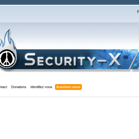
F
ntact
Donations
Identifiez-vous
Inscrivez-vous