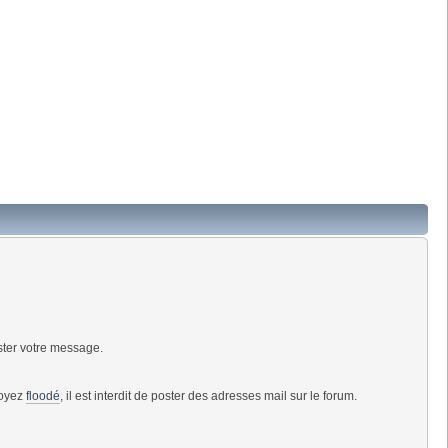
ster votre message.
soyez
floodé
, il est interdit de poster des adresses mail sur le forum.