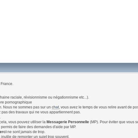
a France.
 haine raciale, révisionnisme ou négationnisme etc...).
ctère pornographique
um. Nous ne sommes pas sur un
chat
, vous avez le temps de vous relire avant de po
z pas des travaux qui ne vous appartiennent pas.
.
cela, vous pouvez utiliser la
Messagerie Personnelle
(MP). Pour éviter que vous 
as permis de faire des demandes d'aide par MP.
erci
ne sont jamais de trop.
inutile de remonter un sujet trop souvent.