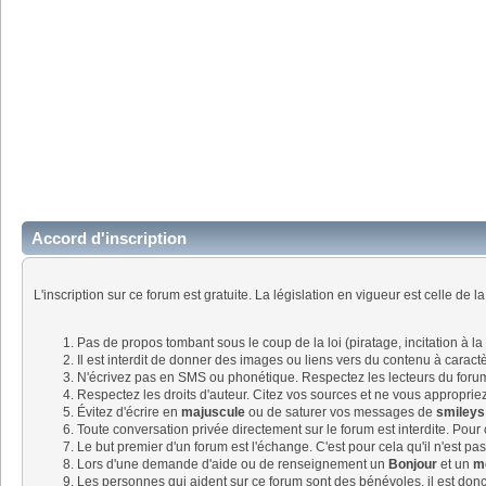
Accord d'inscription
L'inscription sur ce forum est gratuite. La législation en vigueur est celle de l
Pas de propos tombant sous le coup de la loi (piratage, incitation à la
Il est interdit de donner des images ou liens vers du contenu à cara
N'écrivez pas en SMS ou phonétique. Respectez les lecteurs du for
Respectez les droits d'auteur. Citez vos sources et ne vous approprie
Évitez d'écrire en
majuscule
ou de saturer vos messages de
smileys
Toute conversation privée directement sur le forum est interdite. Pour 
Le but premier d'un forum est l'échange. C'est pour cela qu'il n'est p
Lors d'une demande d'aide ou de renseignement un
Bonjour
et un
m
Les personnes qui aident sur ce forum sont des bénévoles, il est donc 