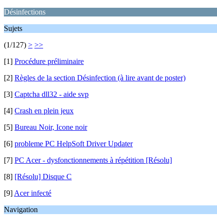
Désinfections
Sujets
(1/127)
>
>>
[1]
Procédure préliminaire
[2]
Règles de la section Désinfection (à lire avant de poster)
[3]
Captcha dll32 - aide svp
[4]
Crash en plein jeux
[5]
Bureau Noir, Icone noir
[6]
probleme PC HelpSoft Driver Updater
[7]
PC Acer - dysfonctionnements à répétition [Résolu]
[8]
[Résolu] Disque C
[9]
Acer infecté
Navigation