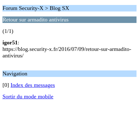
Forum Security-X > Blog SX
Retour sur armadito antivirus
(1/1)
igor51
:
https://blog.security-x.fr/2016/07/09/retour-sur-armadito-
antivirus/
Navigation
[0]
Index des messages
Sortir du mode mobile