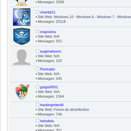
• Messages: 2008
chantal11
• Site Web:
Windows 10 - Windows 8 - Windows 7 - Windows
• Messages: 25118
crapoulou
• Site Web: N/A
• Messages: 552
eugenetoons
• Site Web: N/A
• Messages: 320
Florinator
• Site Web: N/A
• Messages: 345
guigui0001
• Site Web: N/A
• Messages: 1564
hackinginterdit
• Site Web:
Forum de désinfection
• Messages: 746
helodelu
• Site Web: N/A
• Messages: 351