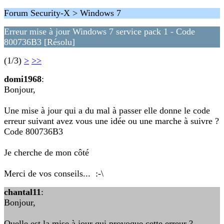
Forum Security-X > Windows 7
Erreur mise à jour Windows 7 service pack 1 - Code
800736B3 [Résolu]
(1/3)
>
>>
domi1968
:
Bonjour,
Une mise à jour qui a du mal à passer elle donne le code
erreur suivant avez vous une idée ou une marche à suivre ?
Code 800736B3
Je cherche de mon côté
Merci de vos conseils... :-\
chantal11
:
Bonjour,
Quelle est la mise à jour qui provoque cette erreur ?