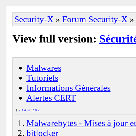
Security-X
»
Forum Security-X
» 
View full version:
Sécurit
Malwares
Tutoriels
Informations Générales
Alertes CERT
1
2
3
4
5
6
7
8
»
Malwarebytes - Mises à jour et
bitlocker