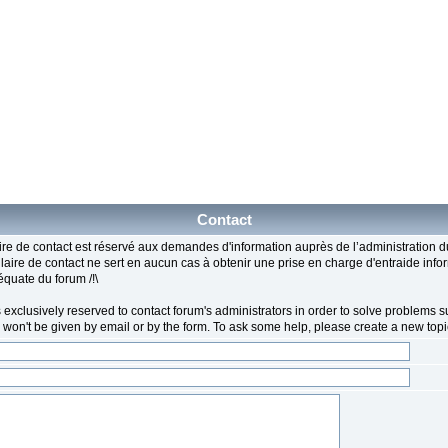
Contact
ire de contact est réservé aux demandes d'information auprès de l’administration du 
ulaire de contact ne sert en aucun cas à obtenir une prise en charge d'entraide info
équate du forum /!\
 exclusively reserved to contact forum's administrators in order to solve problems su
p won't be given by email or by the form. To ask some help, please create a new topic i