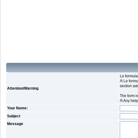
Le formula
/!\ Le form
section ad
Attention/Warning
The form is
/!\ Any hel
Your Name:
Subject
Message