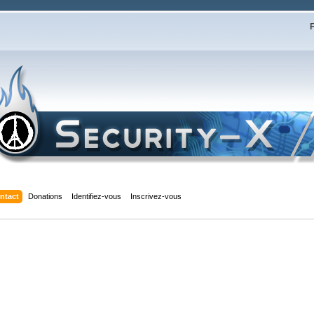
F
ntact
Donations
Identifiez-vous
Inscrivez-vous