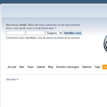
Bienvenue,
Invité
. Merci de
vous connecter
ou de
vous inscrire
.
Avez-vous perdu votre
e-mail d'activation
?
Connexion avec identifiant, mot de passe et durée de la session
Accueil
Aide
Team
Upload
Blog
Derniers messages
Diplome
Tags
Co
Security-X