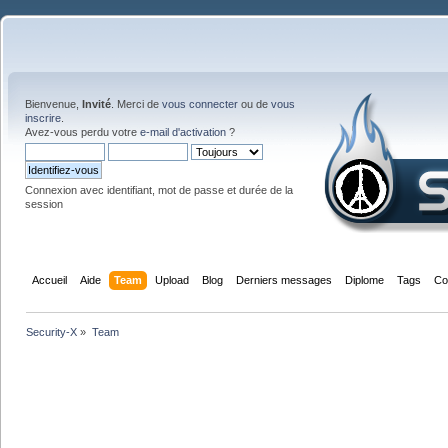
Bienvenue,
Invité
. Merci de
vous connecter
ou de
vous
inscrire
.
Avez-vous perdu votre
e-mail d'activation
?
Connexion avec identifiant, mot de passe et durée de la
session
Accueil
Aide
Team
Upload
Blog
Derniers messages
Diplome
Tags
Co
Security-X
»
Team