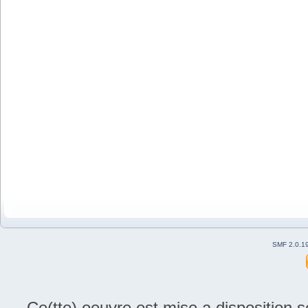
SMF 2.0.1
Ce(tte) oeuvre est mise a disposition 