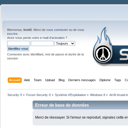
Bienvenue,
Invité
. Merci de
vous connecter
ou de
vous
inscrire
.
Avez-vous perdu votre
e-mail d'activation
?
Connexion avec identifiant, mot de passe et durée de la
session
Accueil
Aide
Team
Upload
Blog
Derniers messages
Diplome
Tags
C
Security-X
»
Forum Security-X
»
Système d'Exploitation
»
Windows 8
»
Arrêt brutal i
Erreur de base de données
Merci de réessayer. Si l'erreur se reproduit, signalez cette e