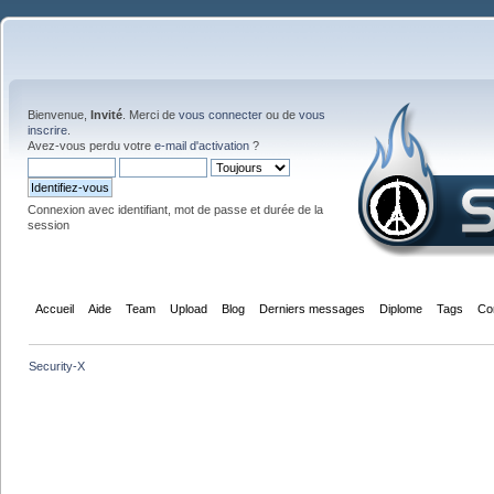
Bienvenue,
Invité
. Merci de
vous connecter
ou de
vous
inscrire
.
Avez-vous perdu votre
e-mail d'activation
?
Connexion avec identifiant, mot de passe et durée de la
session
Accueil
Aide
Team
Upload
Blog
Derniers messages
Diplome
Tags
Co
Security-X