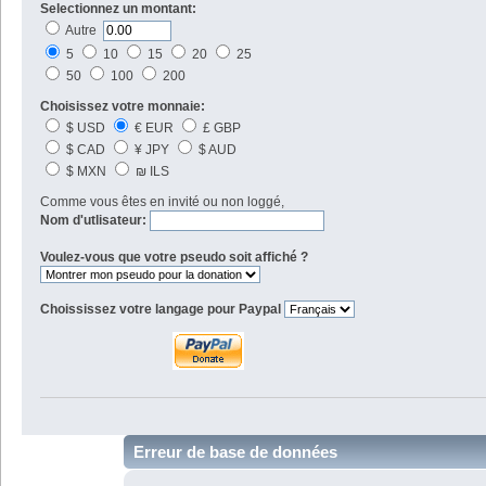
Selectionnez un montant:
Autre
5
10
15
20
25
50
100
200
Choisissez votre monnaie:
$ USD
€ EUR
£ GBP
$ CAD
¥ JPY
$ AUD
$ MXN
₪ ILS
Comme vous êtes en invité ou non loggé,
Nom d'utlisateur:
Voulez-vous que votre pseudo soit affiché ?
Choississez votre langage pour Paypal
Erreur de base de données