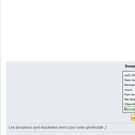
Donati
août Obj
Date bu
Montant
reçus:
Part de
Net Bal
Objecti
Monnaie
Les donations sont réactivées merci pour votre générosité ;)