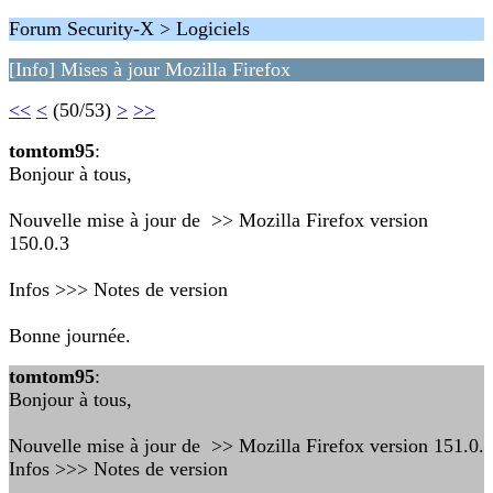
Forum Security-X > Logiciels
[Info] Mises à jour Mozilla Firefox
<<
<
(50/53)
>
>>
tomtom95
:
Bonjour à tous,
Nouvelle mise à jour de >> Mozilla Firefox version
150.0.3
Infos >>> Notes de version
Bonne journée.
tomtom95
:
Bonjour à tous,
Nouvelle mise à jour de >> Mozilla Firefox version 151.0.
Infos >>> Notes de version