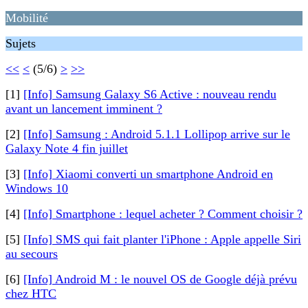
Mobilité
Sujets
<<
<
(5/6)
>
>>
[1]
[Info] Samsung Galaxy S6 Active : nouveau rendu
avant un lancement imminent ?
[2]
[Info] Samsung : Android 5.1.1 Lollipop arrive sur le
Galaxy Note 4 fin juillet
[3]
[Info] Xiaomi converti un smartphone Android en
Windows 10
[4]
[Info] Smartphone : lequel acheter ? Comment choisir ?
[5]
[Info] SMS qui fait planter l'iPhone : Apple appelle Siri
au secours
[6]
[Info] Android M : le nouvel OS de Google déjà prévu
chez HTC