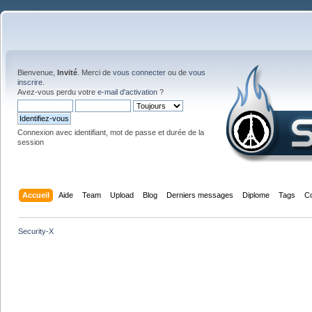
Bienvenue,
Invité
. Merci de
vous connecter
ou de
vous
inscrire
.
Avez-vous perdu votre
e-mail d'activation
?
Connexion avec identifiant, mot de passe et durée de la
session
Accueil
Aide
Team
Upload
Blog
Derniers messages
Diplome
Tags
C
Security-X