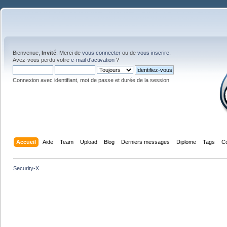
Bienvenue,
Invité
. Merci de
vous connecter
ou de
vous inscrire
.
Avez-vous perdu votre
e-mail d'activation
?
Connexion avec identifiant, mot de passe et durée de la session
Accueil
Aide
Team
Upload
Blog
Derniers messages
Diplome
Tags
C
Security-X