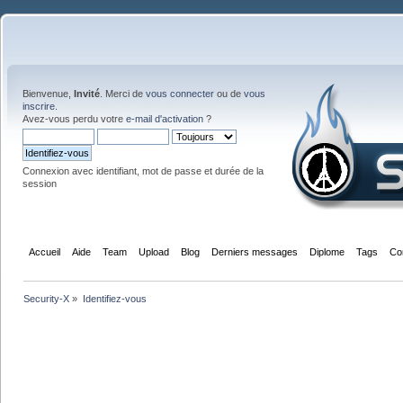
Bienvenue,
Invité
. Merci de
vous connecter
ou de
vous
inscrire
.
Avez-vous perdu votre
e-mail d'activation
?
Connexion avec identifiant, mot de passe et durée de la
session
Accueil
Aide
Team
Upload
Blog
Derniers messages
Diplome
Tags
Co
Security-X
»
Identifiez-vous