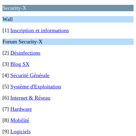
Security-X
Wall
[1]
Inscription et informations
Forum Security-X
[2]
Désinfections
[3]
Blog SX
[4]
Sécurité Générale
[5]
Système d'Exploitation
[6]
Internet & Réseau
[7]
Hardware
[8]
Mobilité
[9]
Logiciels