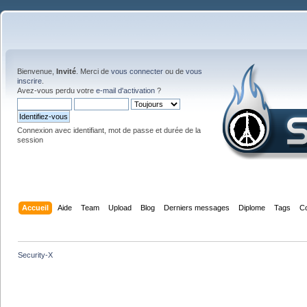
Bienvenue,
Invité
. Merci de
vous connecter
ou de
vous
inscrire
.
Avez-vous perdu votre
e-mail d'activation
?
Connexion avec identifiant, mot de passe et durée de la
session
Accueil
Aide
Team
Upload
Blog
Derniers messages
Diplome
Tags
C
Security-X