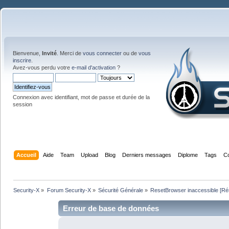
Bienvenue,
Invité
. Merci de
vous connecter
ou de
vous
inscrire
.
Avez-vous perdu votre
e-mail d'activation
?
Connexion avec identifiant, mot de passe et durée de la
session
Accueil
Aide
Team
Upload
Blog
Derniers messages
Diplome
Tags
C
Security-X
»
Forum Security-X
»
Sécurité Générale
»
ResetBrowser inaccessible [Ré
Erreur de base de données