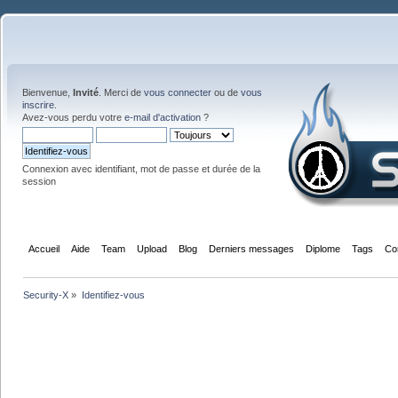
Bienvenue,
Invité
. Merci de
vous connecter
ou de
vous
inscrire
.
Avez-vous perdu votre
e-mail d'activation
?
Connexion avec identifiant, mot de passe et durée de la
session
Accueil
Aide
Team
Upload
Blog
Derniers messages
Diplome
Tags
Co
Security-X
»
Identifiez-vous