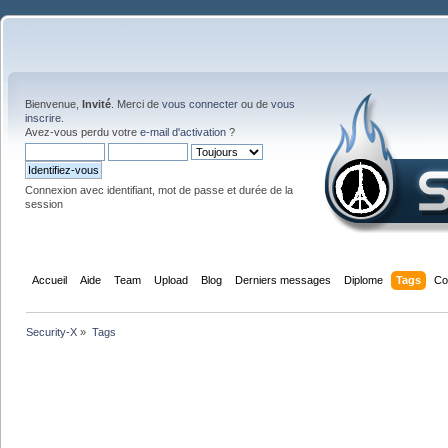
Bienvenue,
Invité
. Merci de
vous connecter
ou de
vous
inscrire
.
Avez-vous perdu votre
e-mail d'activation
?
Connexion avec identifiant, mot de passe et durée de la
session
Accueil
Aide
Team
Upload
Blog
Derniers messages
Diplome
Tags
Co
Security-X
»
Tags