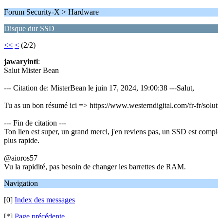
Forum Security-X > Hardware
Disque dur SSD
<<
<
(2/2)
jawaryinti
:
Salut Mister Bean
--- Citation de: MisterBean le juin 17, 2024, 19:00:38 ---Salut,
Tu as un bon résumé ici => https://www.westerndigital.com/fr-fr/solu
--- Fin de citation ---
Ton lien est super, un grand merci, j'en reviens pas, un SSD est com
plus rapide.
@aioros57
Vu la rapidité, pas besoin de changer les barrettes de RAM.
Navigation
[0]
Index des messages
[*]
Page précédente