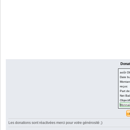
Donati
août Obj
Date bu
Montant
reçus:
Part de
Net Bal
Objecti
Monnaie
Les donations sont réactivées merci pour votre générosité ;)