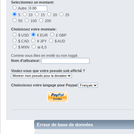
Selectionnez un montant:
Autre
5
10
15
20
25
50
100
200
Choisissez votre monnaie:
$ USD
€ EUR
£ GBP
$ CAD
¥ JPY
$ AUD
$ MXN
₪ ILS
Comme vous êtes en invité ou non loggé,
Nom d'utlisateur:
Voulez-vous que votre pseudo soit affiché ?
Choississez votre langage pour Paypal
Erreur de base de données