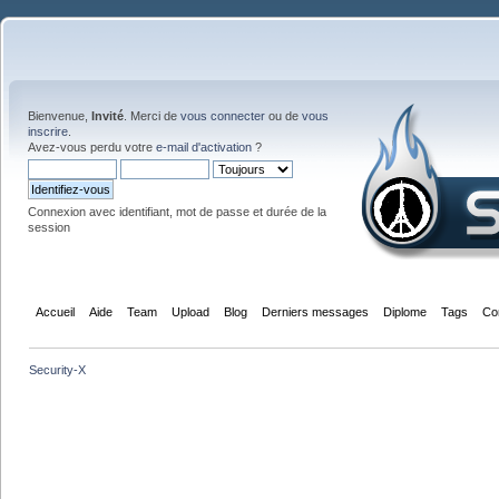
Bienvenue,
Invité
. Merci de
vous connecter
ou de
vous
inscrire
.
Avez-vous perdu votre
e-mail d'activation
?
Connexion avec identifiant, mot de passe et durée de la
session
Accueil
Aide
Team
Upload
Blog
Derniers messages
Diplome
Tags
Co
Security-X