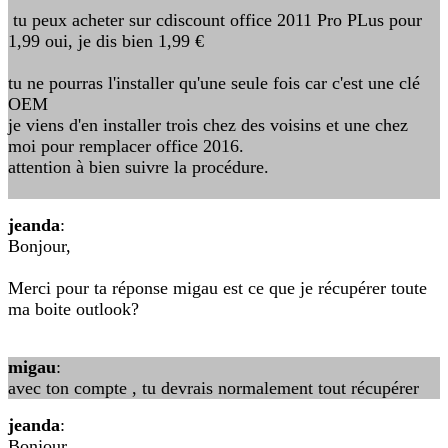
tu peux acheter sur cdiscount office 2011 Pro PLus pour
1,99 oui, je dis bien 1,99 €
tu ne pourras l'installer qu'une seule fois car c'est une clé
OEM
je viens d'en installer trois chez des voisins et une chez
moi pour remplacer office 2016.
attention à bien suivre la procédure.
jeanda
:
Bonjour,
Merci pour ta réponse migau est ce que je récupérer toute
ma boite outlook?
migau
:
avec ton compte , tu devrais normalement tout récupérer
jeanda
:
Bonjour,