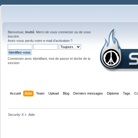
Bienvenue,
Invité
. Merci de
vous connecter
ou de
vous
inscrire
.
Avez-vous perdu votre
e-mail d'activation
?
Connexion avec identifiant, mot de passe et durée de la
session
Accueil
Aide
Team
Upload
Blog
Derniers messages
Diplome
Tags
Co
Security-X
»
Aide