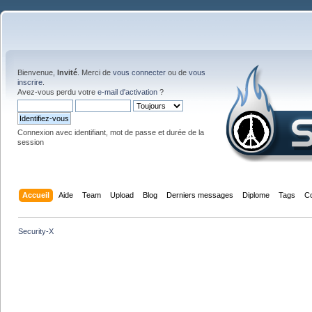
Bienvenue,
Invité
. Merci de
vous connecter
ou de
vous
inscrire
.
Avez-vous perdu votre
e-mail d'activation
?
Connexion avec identifiant, mot de passe et durée de la
session
Accueil
Aide
Team
Upload
Blog
Derniers messages
Diplome
Tags
C
Security-X