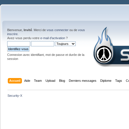
Bienvenue,
Invité
. Merci de
vous connecter
ou de
vous
inscrire
.
Avez-vous perdu votre
e-mail d'activation
?
Connexion avec identifiant, mot de passe et durée de la
session
Accueil
Aide
Team
Upload
Blog
Derniers messages
Diplome
Tags
C
Security-X