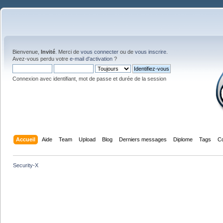
Bienvenue,
Invité
. Merci de
vous connecter
ou de
vous inscrire
.
Avez-vous perdu votre
e-mail d'activation
?
Connexion avec identifiant, mot de passe et durée de la session
Accueil
Aide
Team
Upload
Blog
Derniers messages
Diplome
Tags
C
Security-X