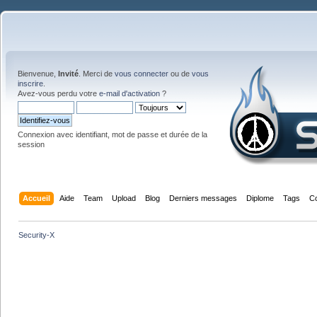
Bienvenue,
Invité
. Merci de
vous connecter
ou de
vous
inscrire
.
Avez-vous perdu votre
e-mail d'activation
?
Connexion avec identifiant, mot de passe et durée de la
session
Accueil
Aide
Team
Upload
Blog
Derniers messages
Diplome
Tags
C
Security-X