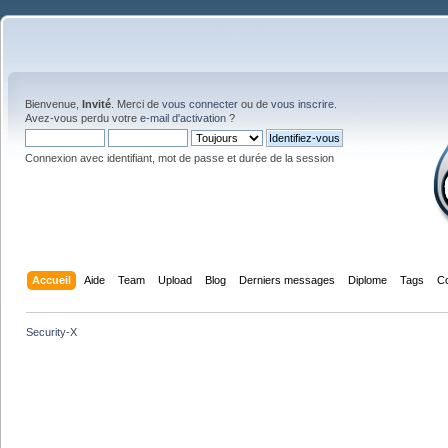
Bienvenue,
Invité
. Merci de
vous connecter
ou de
vous inscrire
.
Avez-vous perdu votre
e-mail d'activation
?
Connexion avec identifiant, mot de passe et durée de la session
Accueil
Aide
Team
Upload
Blog
Derniers messages
Diplome
Tags
C
Security-X