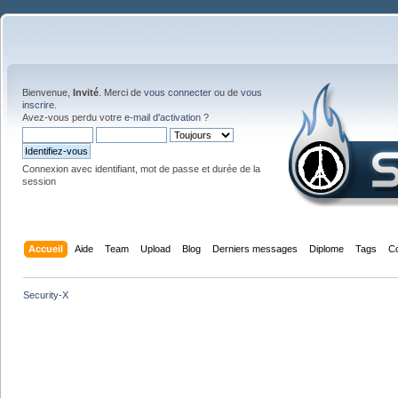
Bienvenue,
Invité
. Merci de
vous connecter
ou de
vous
inscrire
.
Avez-vous perdu votre
e-mail d'activation
?
Connexion avec identifiant, mot de passe et durée de la
session
Accueil
Aide
Team
Upload
Blog
Derniers messages
Diplome
Tags
C
Security-X