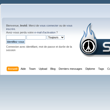
Bienvenue,
Invité
. Merci de
vous connecter
ou de
vous
inscrire
.
Avez-vous perdu votre
e-mail d'activation
?
Connexion avec identifiant, mot de passe et durée de la
session
Accueil
Aide
Team
Upload
Blog
Derniers messages
Diplome
Tags
C