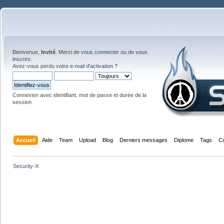
Bienvenue,
Invité
. Merci de
vous connecter
ou de
vous
inscrire
.
Avez-vous perdu votre
e-mail d'activation
?
Connexion avec identifiant, mot de passe et durée de la
session
Accueil
Aide
Team
Upload
Blog
Derniers messages
Diplome
Tags
C
Security-X