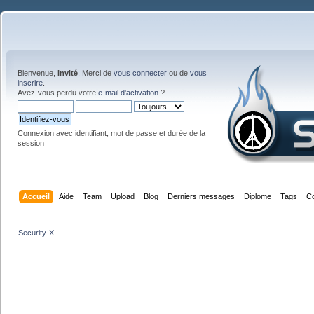
Bienvenue,
Invité
. Merci de
vous connecter
ou de
vous
inscrire
.
Avez-vous perdu votre
e-mail d'activation
?
Connexion avec identifiant, mot de passe et durée de la
session
Accueil
Aide
Team
Upload
Blog
Derniers messages
Diplome
Tags
C
Security-X