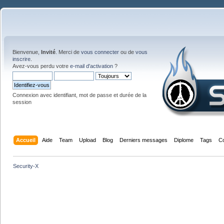
Bienvenue,
Invité
. Merci de
vous connecter
ou de
vous
inscrire
.
Avez-vous perdu votre
e-mail d'activation
?
Connexion avec identifiant, mot de passe et durée de la
session
Accueil
Aide
Team
Upload
Blog
Derniers messages
Diplome
Tags
C
Security-X