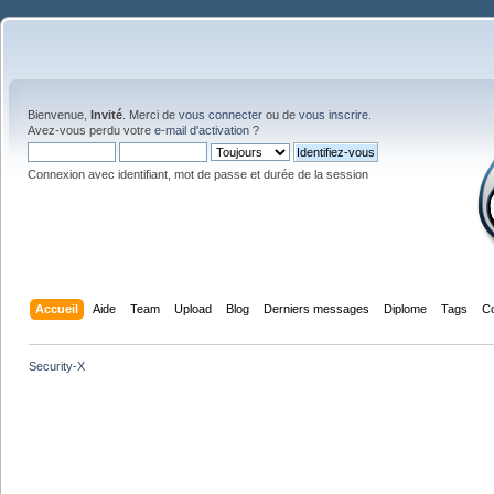
Bienvenue,
Invité
. Merci de
vous connecter
ou de
vous inscrire
.
Avez-vous perdu votre
e-mail d'activation
?
Connexion avec identifiant, mot de passe et durée de la session
Accueil
Aide
Team
Upload
Blog
Derniers messages
Diplome
Tags
C
Security-X