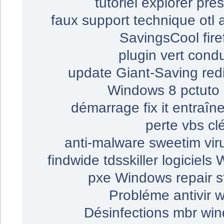
tutoriel
explorer
prés
faux support technique
otl
SavingsCool
fir
plugin
vert
condu
update
Giant-Saving
red
Windows 8
pctuto
démarrage
fix it
entraîn
perte
vbs
cl
anti-malware
sweetim
vi
findwide
tdsskiller
logiciels
W
pxe
Windows repair
s
Probléme
antivir
w
Désinfections
mbr
win