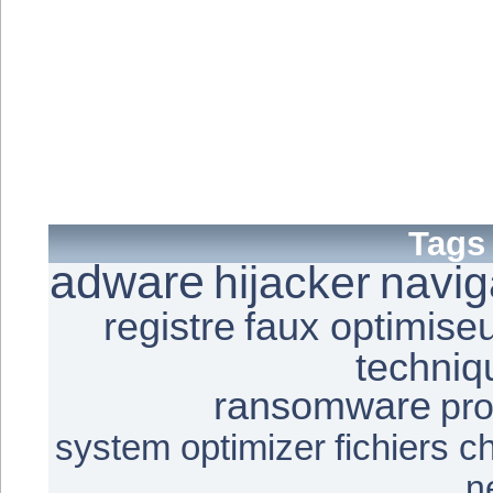
Tags
adware
hijacker
navig
registre
faux optimise
techniq
ransomware
pr
system optimizer
fichiers c
n