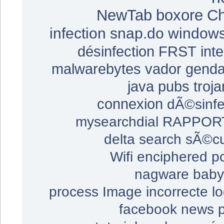
NewTab
boxore
C
infection
snap.do
windows
désinfection
FRST
int
malwarebytes
vador
genda
java
pubs
troja
connexion
dÃ©sinfe
mysearchdial
RAPPOR
delta search
sÃ©cu
Wifi
enciphered
pc
nagware
baby
process
Image incorrecte
lo
facebook
news
p