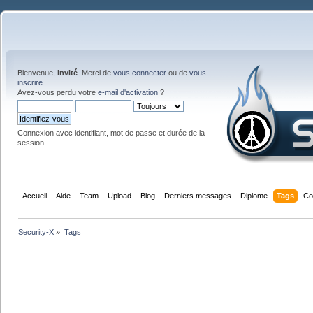
Bienvenue,
Invité
. Merci de
vous connecter
ou de
vous
inscrire
.
Avez-vous perdu votre
e-mail d'activation
?
Connexion avec identifiant, mot de passe et durée de la
session
Accueil
Aide
Team
Upload
Blog
Derniers messages
Diplome
Tags
Co
Security-X
»
Tags