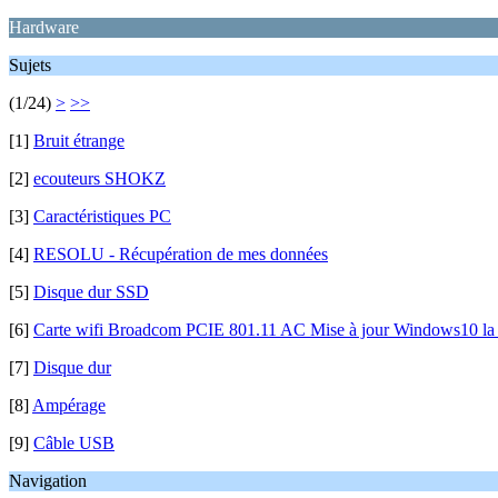
Hardware
Sujets
(1/24)
>
>>
[1]
Bruit étrange
[2]
ecouteurs SHOKZ
[3]
Caractéristiques PC
[4]
RESOLU - Récupération de mes données
[5]
Disque dur SSD
[6]
Carte wifi Broadcom PCIE 801.11 AC Mise à jour Windows10 la
[7]
Disque dur
[8]
Ampérage
[9]
Câble USB
Navigation