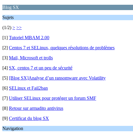
Blog SX
Sujets
(1/2)
>
>>
[1]
Tutoriel MBAM 2.00
[2]
Centos 7 et SELinux, quelques résolutions de problèmes
[3]
Mail, Microsoft et trolls
[4]
SX, centos 7 et un peu de sécurité
[5]
[Blog SX]Analyse d’un ransomware avec Volatility
[6]
SELinux et Fail2ban
[7]
Utiliser SELinux pour protéger un forum SMF
[8]
Retour sur armadito antivirus
[9]
Certificat du blog SX
Navigation