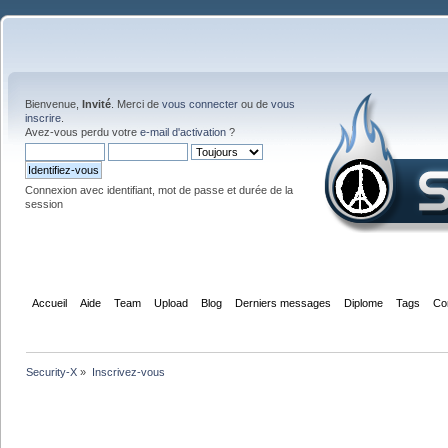
Bienvenue,
Invité
. Merci de
vous connecter
ou de
vous
inscrire
.
Avez-vous perdu votre
e-mail d'activation
?
Connexion avec identifiant, mot de passe et durée de la
session
Accueil
Aide
Team
Upload
Blog
Derniers messages
Diplome
Tags
Co
Security-X
»
Inscrivez-vous