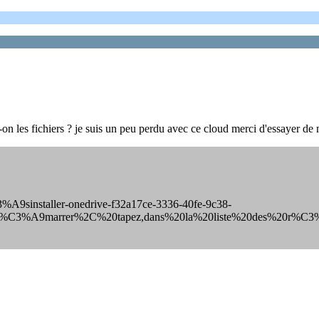
on les fichiers ? je suis un peu perdu avec ce cloud merci d'essayer de
C3%A9sinstaller-onedrive-f32a17ce-3336-40fe-9c38-
D%C3%A9marrer%2C%20tapez,dans%20la%20liste%20des%20r%C3%A