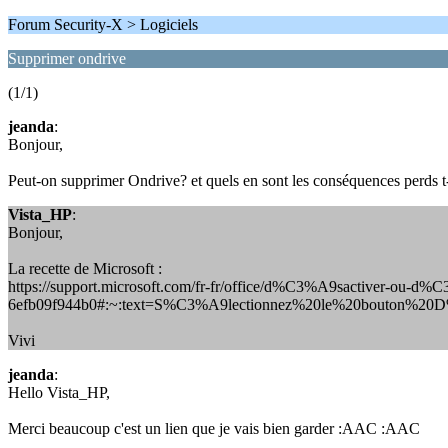
Forum Security-X > Logiciels
Supprimer ondrive
(1/1)
jeanda
:
Bonjour,
Peut-on supprimer Ondrive? et quels en sont les conséquences perds t-
Vista_HP
:
Bonjour,
La recette de Microsoft :
https://support.microsoft.com/fr-fr/office/d%C3%A9sactiver-ou-d%
6efb09f944b0#:~:text=S%C3%A9lectionnez%20le%20bouton%20
Vivi
jeanda
:
Hello Vista_HP,
Merci beaucoup c'est un lien que je vais bien garder :AAC :AAC