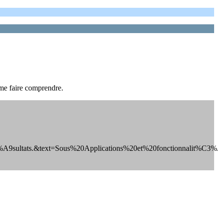
 me faire comprendre.
9sultats.&text=Sous%20Applications%20et%20fonctionnalit%C