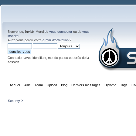
Bienvenue,
Invité
. Merci de
vous connecter
ou de
vous
inscrire
.
Avez-vous perdu votre
e-mail d'activation
?
Connexion avec identifiant, mot de passe et durée de la
session
Accueil
Aide
Team
Upload
Blog
Derniers messages
Diplome
Tags
Co
Security-X