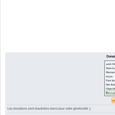
Donati
août Obj
Date bu
Montant
reçus:
Part de
Net Bal
Objecti
Monnaie
Les donations sont réactivées merci pour votre générosité ;)