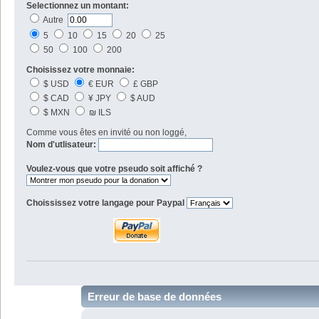
Selectionnez un montant:
Autre
5
10
15
20
25
50
100
200
Choisissez votre monnaie:
$ USD
€ EUR
£ GBP
$ CAD
¥ JPY
$ AUD
$ MXN
₪ ILS
Comme vous êtes en invité ou non loggé,
Nom d'utlisateur:
Voulez-vous que votre pseudo soit affiché ?
Choississez votre langage pour Paypal
Erreur de base de données