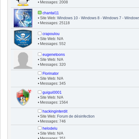
• Messages: 2008
chantal11
• Site Web:
Windows 10 - Windows 8 - Windows 7 - Windows
• Messages: 25118
crapoulou
• Site Web: N/A
• Messages: 552
eugenetoons
• Site Web: N/A
• Messages: 320
Florinator
• Site Web: N/A
• Messages: 345
guigui0001
• Site Web: N/A
• Messages: 1564
hackinginterdit
• Site Web:
Forum de désinfection
• Messages: 746
helodelu
• Site Web: N/A
• Messages: 351