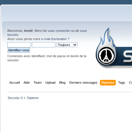
Bienvenue,
Invité
. Merci de
vous connecter
ou de
vous
inscrire
.
Avez-vous perdu votre
e-mail d'activation
?
Connexion avec identifiant, mot de passe et durée de la
session
Accueil
Aide
Team
Upload
Blog
Derniers messages
Diplome
Tags
C
Security-X
»
Diplome