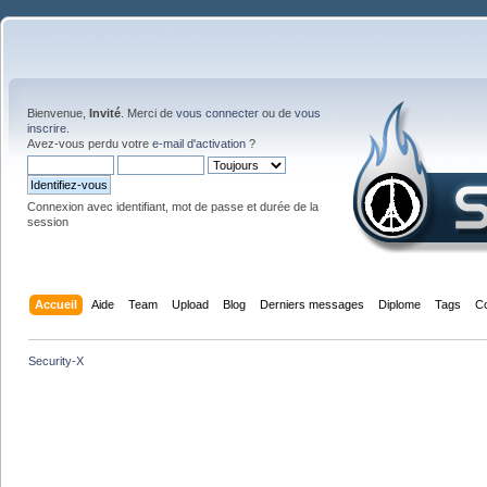
Bienvenue,
Invité
. Merci de
vous connecter
ou de
vous
inscrire
.
Avez-vous perdu votre
e-mail d'activation
?
Connexion avec identifiant, mot de passe et durée de la
session
Accueil
Aide
Team
Upload
Blog
Derniers messages
Diplome
Tags
C
Security-X