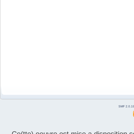
SMF 2.0.1
Ce(tte) oeuvre est mise a disposition 