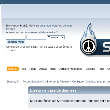
Bienvenue,
Invité
. Merci de
vous connecter
ou de
vous
inscrire
.
Avez-vous perdu votre
e-mail d'activation
?
Connexion avec identifiant, mot de passe et durée de la
session
Accueil
Aide
Team
Upload
Blog
Derniers messages
Diplome
Tags
C
Security-X
»
Forum Security-X
»
Internet & Réseau
»
Configurer Dropbox avec un pr
Erreur de base de données
Merci de réessayer. Si l'erreur se reproduit, signalez cette e