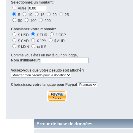
Selectionnez un montant:
Autre
5
10
15
20
25
50
100
200
Choisissez votre monnaie:
$ USD
€ EUR
£ GBP
$ CAD
¥ JPY
$ AUD
$ MXN
₪ ILS
Comme vous êtes en invité ou non loggé,
Nom d'utlisateur:
Voulez-vous que votre pseudo soit affiché ?
Choississez votre langage pour Paypal
Erreur de base de données