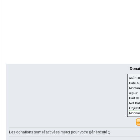
Donati
août Obj
Date bu
Montant
reçus:
Part de
Net Bal
Objecti
Monnaie
Les donations sont réactivées merci pour votre générosité ;)