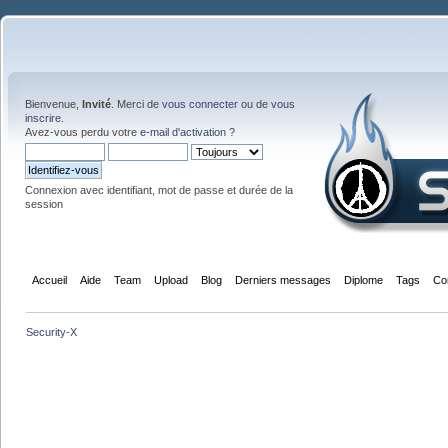
Bienvenue,
Invité
. Merci de
vous connecter
ou de
vous
inscrire
.
Avez-vous perdu votre
e-mail d'activation
?
Connexion avec identifiant, mot de passe et durée de la
session
Accueil
Aide
Team
Upload
Blog
Derniers messages
Diplome
Tags
Co
Security-X