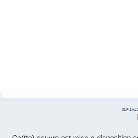
SMF 2.0.1
Ce(tte) oeuvre est mise a disposition 