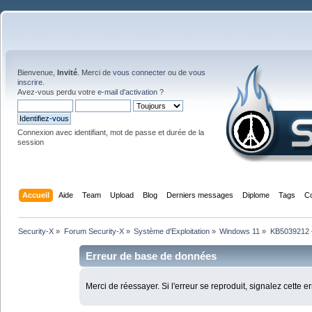
Bienvenue,
Invité
. Merci de
vous connecter
ou de
vous
inscrire
.
Avez-vous perdu votre
e-mail d'activation
?
Connexion avec identifiant, mot de passe et durée de la
session
Accueil
Aide
Team
Upload
Blog
Derniers messages
Diplome
Tags
C
Security-X
»
Forum Security-X
»
Système d'Exploitation
»
Windows 11
»
KB5039212 
Erreur de base de données
Merci de réessayer. Si l'erreur se reproduit, signalez cette e