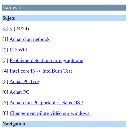
Hardware
Sujets
<<
<
(24/24)
[1]
Achat d'un netbook
[2]
Clé Wifi
[3]
Problème détection carte graphique
[4]
Intel core i5 -> IntelBurn Test
[5]
Achat PC fixe
[6]
Achat PC
[7]
Achat d'un PC portable - Sans OS !
[8]
Changement pilote vidéo sur windows.
Navigation